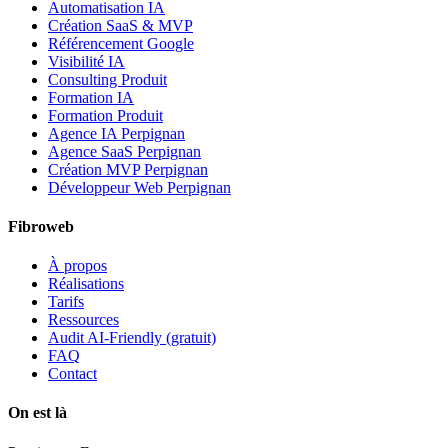
Automatisation IA
Création SaaS & MVP
Référencement Google
Visibilité IA
Consulting Produit
Formation IA
Formation Produit
Agence IA Perpignan
Agence SaaS Perpignan
Création MVP Perpignan
Développeur Web Perpignan
Fibroweb
À propos
Réalisations
Tarifs
Ressources
Audit AI-Friendly (gratuit)
FAQ
Contact
On est là