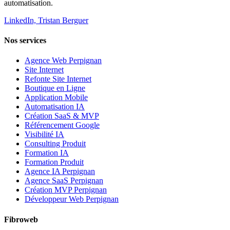
automatisation.
LinkedIn, Tristan Berguer
Nos services
Agence Web Perpignan
Site Internet
Refonte Site Internet
Boutique en Ligne
Application Mobile
Automatisation IA
Création SaaS & MVP
Référencement Google
Visibilité IA
Consulting Produit
Formation IA
Formation Produit
Agence IA Perpignan
Agence SaaS Perpignan
Création MVP Perpignan
Développeur Web Perpignan
Fibroweb