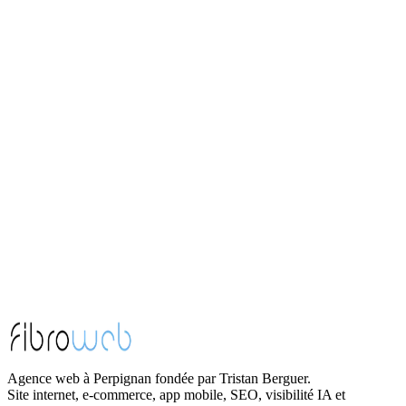
Agence web
Sète
Agence web
Béziers
Agence web
Narbonne
1h de Perpignan
Agence web
Toulouse
Agence web
Perpignan
Agence web à Perpignan fondée par Tristan Berguer.
Site internet, e-commerce, app mobile, SEO, visibilité IA et