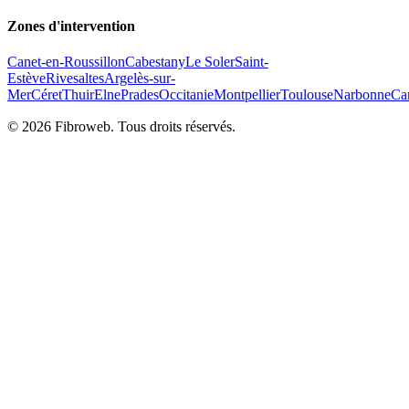
Zones d'intervention
Canet-en-Roussillon
Cabestany
Le Soler
Saint-
Estève
Rivesaltes
Argelès-sur-
Mer
Céret
Thuir
Elne
Prades
Occitanie
Montpellier
Toulouse
Narbonne
Ca
©
2026
Fibroweb. Tous droits réservés.