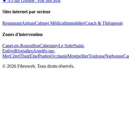
★ 5/5 sur Google, Voir nos avis
Sites internet par secteur
Restaurant
Artisan
Cabinet Médical
Immobilier
Coach & Thérapeute
Zones d'intervention
Canet-en-Roussillon
Cabestany
Le Soler
Saint-
Estève
Rivesaltes
Argelès-sur-
Mer
Céret
Thuir
Elne
Prades
Occitanie
Montpellier
Toulouse
Narbonne
Ca
©
2026
Fibroweb. Tous droits réservés.