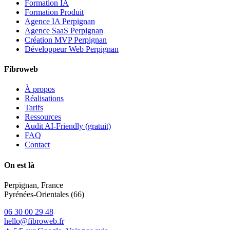
Formation IA
Formation Produit
Agence IA Perpignan
Agence SaaS Perpignan
Création MVP Perpignan
Développeur Web Perpignan
Fibroweb
À propos
Réalisations
Tarifs
Ressources
Audit AI-Friendly (gratuit)
FAQ
Contact
On est là
Perpignan, France
Pyrénées-Orientales (66)
06 30 00 29 48
hello@fibroweb.fr