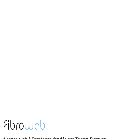
hello@fibroweb.fr
Localisation
Perpignan, Pyrénées-Orientales (66)
Avis Google
5,0 · 6 avis
Voir la fiche et lire les avis
Disponibilité
Lundi - Vendredi, 9h - 18h