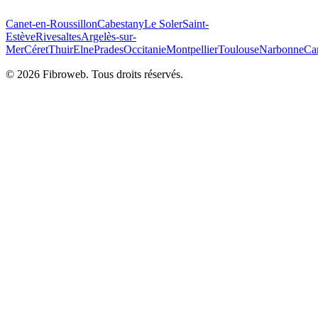
Canet-en-Roussillon
Cabestany
Le Soler
Saint-
Estève
Rivesaltes
Argelès-sur-
Mer
Céret
Thuir
Elne
Prades
Occitanie
Montpellier
Toulouse
Narbonne
Ca
©
2026
Fibroweb. Tous droits réservés.