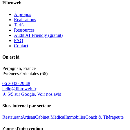
Fibroweb
À propos
Réalisations
Tarifs
Ressources
Audit AI-Friendly (gratuit)
FAQ
Contact
On est là
Perpignan, France
Pyrénées-Orientales (66)
06 30 00 29 48
hello@fibroweb.fr
★ 5/5 sur Google, Voir nos avis
Sites internet par secteur
Restaurant
Artisan
Cabinet Médical
Immobilier
Coach & Thérapeute
Zones d'intervention