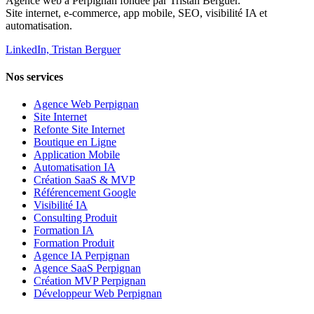
Agence web à Perpignan fondée par Tristan Berguer.
Site internet, e-commerce, app mobile, SEO, visibilité IA et
automatisation.
LinkedIn, Tristan Berguer
Nos services
Agence Web Perpignan
Site Internet
Refonte Site Internet
Boutique en Ligne
Application Mobile
Automatisation IA
Création SaaS & MVP
Référencement Google
Visibilité IA
Consulting Produit
Formation IA
Formation Produit
Agence IA Perpignan
Agence SaaS Perpignan
Création MVP Perpignan
Développeur Web Perpignan