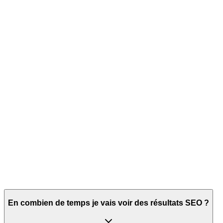
Valeur construite dans le
Nulle
Croissante
temps
En combien de temps je vais voir des résultats SEO ?