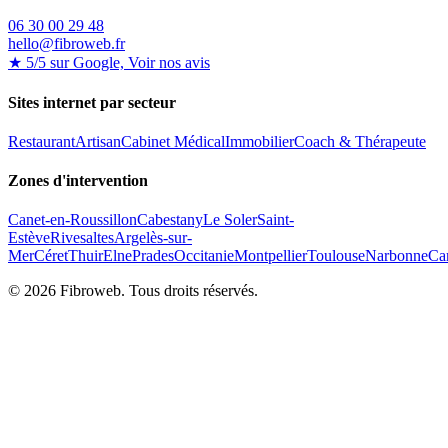
06 30 00 29 48
hello@fibroweb.fr
★ 5/5 sur Google, Voir nos avis
Sites internet par secteur
Restaurant
Artisan
Cabinet Médical
Immobilier
Coach & Thérapeute
Zones d'intervention
Canet-en-Roussillon
Cabestany
Le Soler
Saint-
Estève
Rivesaltes
Argelès-sur-
Mer
Céret
Thuir
Elne
Prades
Occitanie
Montpellier
Toulouse
Narbonne
Ca
©
2026
Fibroweb. Tous droits réservés.