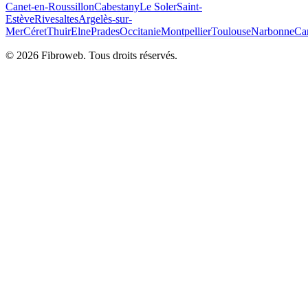
Canet-en-Roussillon
Cabestany
Le Soler
Saint-
Estève
Rivesaltes
Argelès-sur-
Mer
Céret
Thuir
Elne
Prades
Occitanie
Montpellier
Toulouse
Narbonne
Ca
©
2026
Fibroweb. Tous droits réservés.