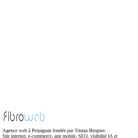
Pourquoi faire appel à une agence comme Fibroweb plutôt qu'un
freelance ?
Pour la pérennité. Une application virale demande des compétences
multiples (Backend, Frontend, UX/UI, Sécurité) qu'une agence
structurée comme Fibroweb maîtrise en interne.
Notre offre création d'application mobile
Création de site internet
Combien coûte un site internet en 2026 ?
Agence web à Perpignan fondée par Tristan Berguer.
Site internet, e-commerce, app mobile, SEO, visibilité IA et