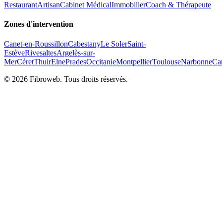
Restaurant
Artisan
Cabinet Médical
Immobilier
Coach & Thérapeute
Zones d'intervention
Canet-en-Roussillon
Cabestany
Le Soler
Saint-
Estève
Rivesaltes
Argelès-sur-
Mer
Céret
Thuir
Elne
Prades
Occitanie
Montpellier
Toulouse
Narbonne
Ca
©
2026
Fibroweb. Tous droits réservés.