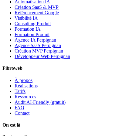
Automatisation IA
Création SaaS & MVP
Référencement Google
Visibilité IA
Consulting Produit
Formation IA
Formation Produit
Agence IA Perpignan
Agence SaaS Perpignan
Création MVP Perpignan
Développeur Web Perpignan
Fibroweb
À propos
Réalisations
Tarifs
Ressources
Audit AI-Friendly (gratuit)
FAQ
Contact
On est là