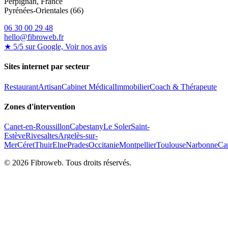
Perpignan, France
Pyrénées-Orientales (66)
06 30 00 29 48
hello@fibroweb.fr
★ 5/5 sur Google, Voir nos avis
Sites internet par secteur
Restaurant
Artisan
Cabinet Médical
Immobilier
Coach & Thérapeute
Zones d'intervention
Canet-en-Roussillon
Cabestany
Le Soler
Saint-
Estève
Rivesaltes
Argelès-sur-
Mer
Céret
Thuir
Elne
Prades
Occitanie
Montpellier
Toulouse
Narbonne
Ca
©
2026
Fibroweb. Tous droits réservés.