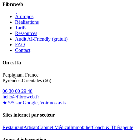
Fibroweb
À propos
Réalisations
Tarifs
Ressources
Audit AI-Friendly (gratuit)
FAQ
Contact
On est là
Perpignan, France
Pyrénées-Orientales (66)
06 30 00 29 48
hello@fibroweb.fr
★ 5/5 sur Google, Voir nos avis
Sites internet par secteur
Restaurant
Artisan
Cabinet Médical
Immobilier
Coach & Thérapeute
Zones d'intervention