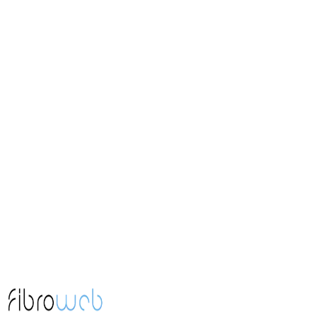
Agence web
Perpignan
Agence web
Toulouges
10 minutes de Perpignan
Agence web
Le Soler
15 minutes de Perpignan
Agence web
Cabestany
5 minutes de Perpignan
Agence web
Thuir
15 minutes de Perpignan