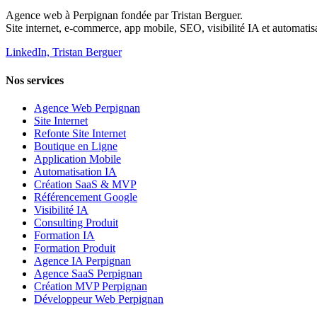
Agence web à Perpignan fondée par Tristan Berguer.
Site internet, e-commerce, app mobile, SEO, visibilité IA et automatis
LinkedIn, Tristan Berguer
Nos services
Agence Web Perpignan
Site Internet
Refonte Site Internet
Boutique en Ligne
Application Mobile
Automatisation IA
Création SaaS & MVP
Référencement Google
Visibilité IA
Consulting Produit
Formation IA
Formation Produit
Agence IA Perpignan
Agence SaaS Perpignan
Création MVP Perpignan
Développeur Web Perpignan