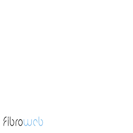
Agence web
Saint-Laurent-de-la-Salanque
15 minutes de Perpignan
Agence web
Rivesaltes
10 minutes de Perpignan
Agence web
Canet-en-Roussillon
10 minutes de Perpignan
Agence web
Perpignan
Agence web
Pia
5 minutes de Perpignan