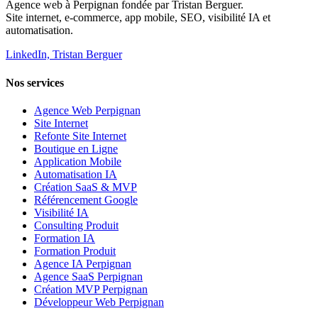
Agence web à Perpignan fondée par Tristan Berguer.
Site internet, e-commerce, app mobile, SEO, visibilité IA et
automatisation.
LinkedIn, Tristan Berguer
Nos services
Agence Web Perpignan
Site Internet
Refonte Site Internet
Boutique en Ligne
Application Mobile
Automatisation IA
Création SaaS & MVP
Référencement Google
Visibilité IA
Consulting Produit
Formation IA
Formation Produit
Agence IA Perpignan
Agence SaaS Perpignan
Création MVP Perpignan
Développeur Web Perpignan