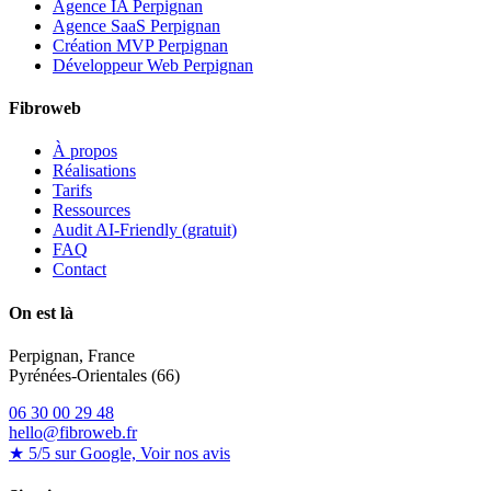
Agence IA Perpignan
Agence SaaS Perpignan
Création MVP Perpignan
Développeur Web Perpignan
Fibroweb
À propos
Réalisations
Tarifs
Ressources
Audit AI-Friendly (gratuit)
FAQ
Contact
On est là
Perpignan, France
Pyrénées-Orientales (66)
06 30 00 29 48
hello@fibroweb.fr
★ 5/5 sur Google, Voir nos avis