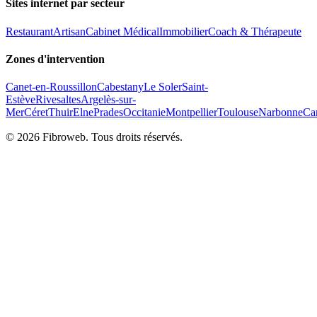
Sites internet par secteur
Restaurant
Artisan
Cabinet Médical
Immobilier
Coach & Thérapeute
Zones d'intervention
Canet-en-Roussillon
Cabestany
Le Soler
Saint-
Estève
Rivesaltes
Argelès-sur-
Mer
Céret
Thuir
Elne
Prades
Occitanie
Montpellier
Toulouse
Narbonne
Ca
©
2026
Fibroweb. Tous droits réservés.