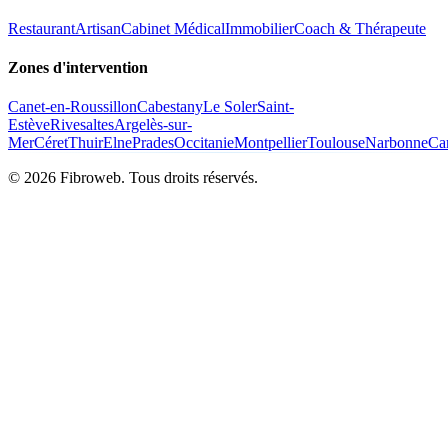
Restaurant
Artisan
Cabinet Médical
Immobilier
Coach & Thérapeute
Zones d'intervention
Canet-en-Roussillon
Cabestany
Le Soler
Saint-
Estève
Rivesaltes
Argelès-sur-
Mer
Céret
Thuir
Elne
Prades
Occitanie
Montpellier
Toulouse
Narbonne
Ca
©
2026
Fibroweb. Tous droits réservés.