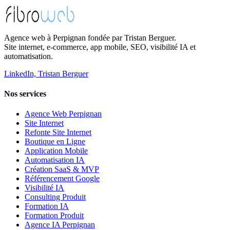
Tarifs et comparatif
Agence web à Perpignan fondée par Tristan Berguer.
Site internet, e-commerce, app mobile, SEO, visibilité IA et
automatisation.
LinkedIn, Tristan Berguer
Nos services
Agence Web Perpignan
Site Internet
Refonte Site Internet
Boutique en Ligne
Application Mobile
Automatisation IA
Création SaaS & MVP
Référencement Google
Visibilité IA
Consulting Produit
Formation IA
Formation Produit
Agence IA Perpignan